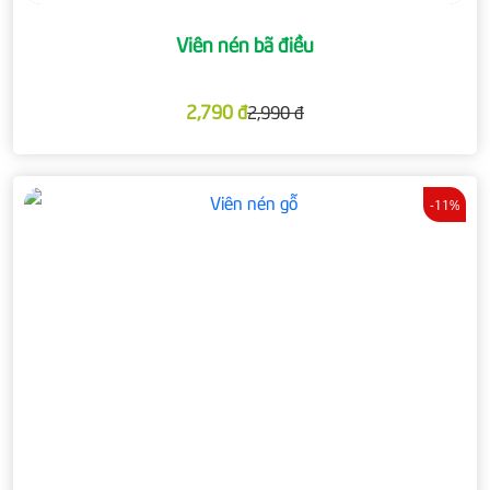
Viên nén bã điều
2,790 đ
2,990 đ
-11%