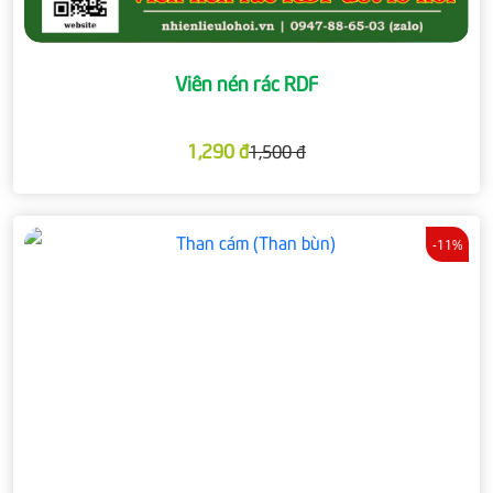
Viên nén rác RDF
1,290 đ
1,500 đ
-11%