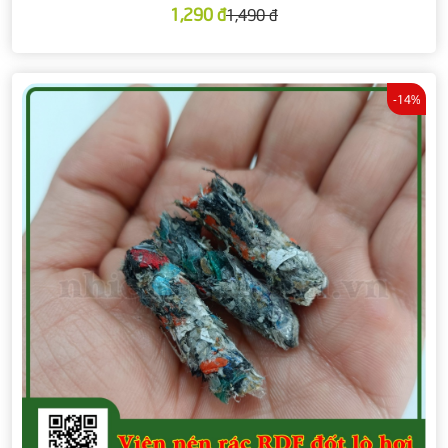
1,290 đ
1,490 đ
-14%