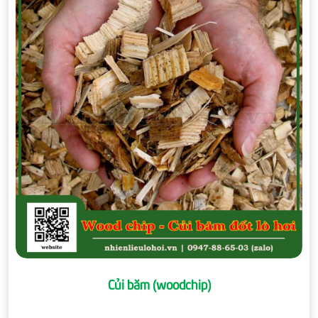
Củi băm (woodchip)