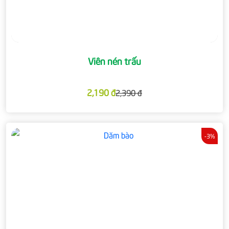
Viên nén trấu
2,190 đ
2,390 đ
-3%