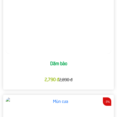
Dăm bào
2,790 đ
2,890 đ
-3%