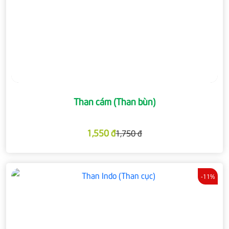
Than cám (Than bùn)
1,550 đ
1,750 đ
-11%