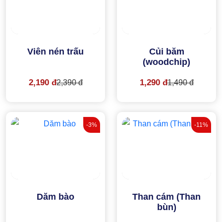
Viên nén trấu
Củi băm
(woodchip)
2,190 đ
1,290 đ
2,390 đ
1,490 đ
-3%
-11%
Dăm bào
Than cám (Than
bùn)