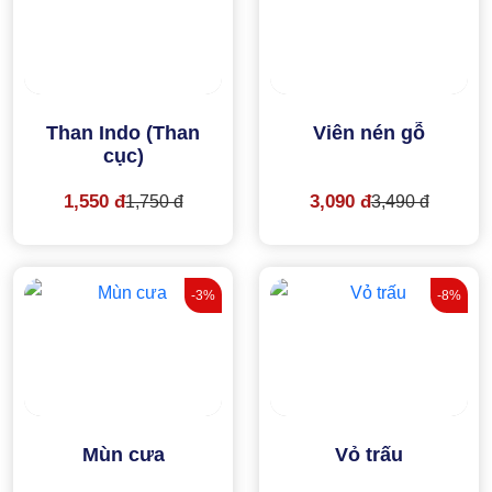
Than Indo (Than
Viên nén gỗ
cục)
1,550 đ
3,090 đ
1,750 đ
3,490 đ
-3%
-8%
Mùn cưa
Vỏ trấu