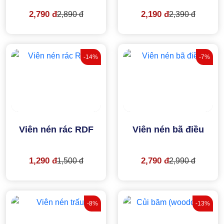
2,790 đ
2,190 đ
2,890 đ
2,390 đ
-14%
-7%
Viên nén rác RDF
Viên nén bã điều
1,290 đ
2,790 đ
1,500 đ
2,990 đ
-8%
-13%