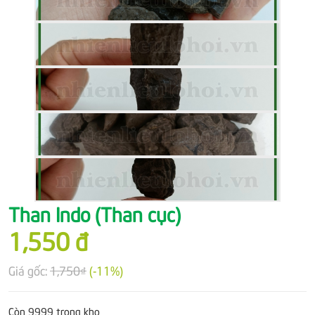
Than Indo (Than cục)
1,550 đ
Giá gốc:
1,750₫
(-11%)
Còn 9999 trong kho