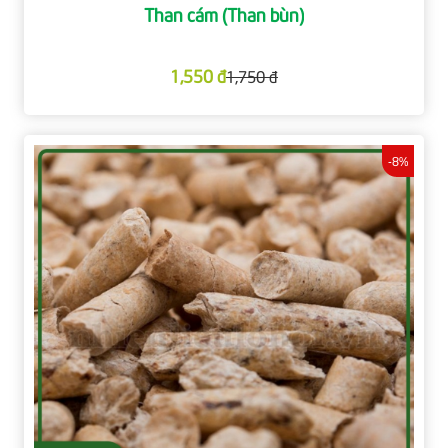
Than cám (Than bùn)
1,550 đ
1,750 đ
-8%