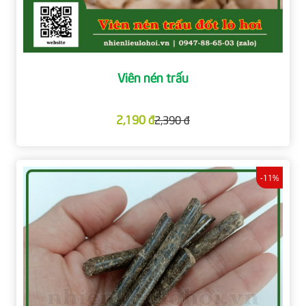
Viên nén trấu
2,190 đ
2,390 đ
-11%