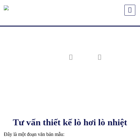
Skip
to
content
Trang chủ
Dịch vụ
Tư vấn thiết kế lò hơi lò nhiệt
Tư vấn thiết kế lò hơi lò nhiệt
Đây là một đoạn văn bản mẫu: