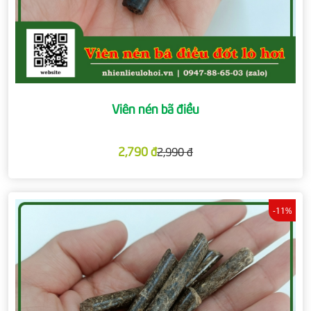
Viên nén bã điều
2,790 đ
2,990 đ
-11%