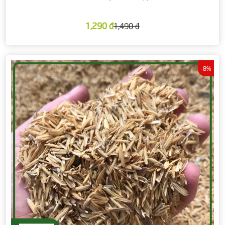
1,290 đ
1,490 đ
-8%