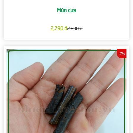
Mùn cưa
2,790 đ
2,890 đ
-7%