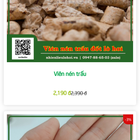
Viên nén trấu
2,190 đ
2,390 đ
-3%