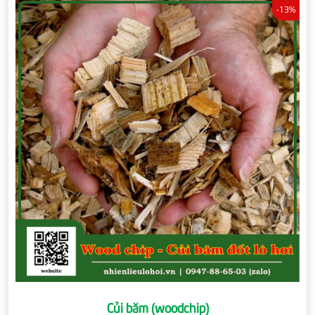
-13%
Củi băm (woodchip)