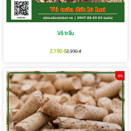
Vỏ trấu
2,190 đ
2,390 đ
-8%