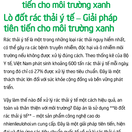
tiến cho môi trường xanh
Lò đốt rác thải ý tế – Giải pháp
tiên tiến cho môi trường xanh
Rác thải ý tế là một trong những loại rác thải nguy hiểm nhất,
có thể gây ra các bệnh truyền nhiễm, độc hại và ô nhiễm môi
trường nếu không được xử lý đúng cách. Theo thống kê của Bộ
Y tế, Việt Nam phát sinh khoảng 600 tấn rác thải ý tế mỗi ngày,
trong đó chỉ có 27% được xử lý theo tiêu chuẩn. Đây là một
thách thức lớn đối với sức khỏe cộng đồng và bền vững phát
triển.
Vậy làm thế nào để xử lý rác thải ý tế một cách hiệu quả, an
toàn và thân thiện với môi trường? Đáp án là sử dụng **lò đốt
rác thải ý tế** – một sản phẩm công nghệ cao do
nhienlieulohoi.vn cung cấp. Đây là một giải pháp tiên tiến, hiện
đại và đáp ứng các tiêu chuẩn quốc tế về xử lý rác thải ý tế.