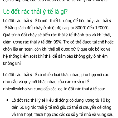
Lò đốt rác thải ý tế là gì?
Lò đốt rác thải ý tế là một thiết bị dùng để tiêu hủy rác thải ý
tế bằng cách đốt cháy ở nhiệt độ cao, từ 800°C đến 1200°C.
Quá trình đốt cháy sẽ biến rác thải ý tế thành tro và khí thải,
giảm lượng rác thải ý tế đến 95%. Tro có thể được tái chế hoặc
chôn lấp an toàn, còn khí thải sẽ được xử lý qua các bộ lọc và
hệ thống kiểm soát khí thải để đảm bảo không gây ô nhiễm
không khí.
Lò đốt rác thải ý tế có nhiều loại khác nhau, phù hợp với các
nhu cầu và quy mô khác nhau của các cơ sở y tế.
nhienlieulohoi.vn cung cấp các loại lò đốt rác thải ý tế sau:
Lò đốt rác thải ý tế kiểu di động: có dung lượng từ 10 kg
đến 50 kg rác thải ý tế mỗi giờ, có thể di chuyển dễ dàng
và linh hoạt, thích hợp cho các cơ sở y tế nhỏ và vùng sâu,