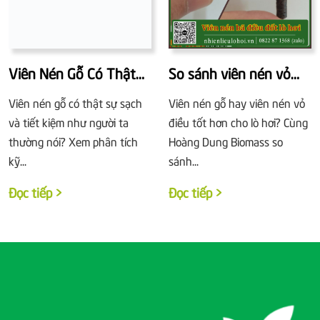
Viên Nén Gỗ Có Thật
So sánh viên nén vỏ
Sự Là Nhiên Liệu Sạch?
điều và viên nén gỗ:
Viên nén gỗ có thật sự sạch
Viên nén gỗ hay viên nén vỏ
Nhiệt trị, tro, hiệu suất
và tiết kiệm như người ta
điều tốt hơn cho lò hơi? Cùng
thường nói? Xem phân tích
Hoàng Dung Biomass so
kỹ...
sánh...
Đọc tiếp >
Đọc tiếp >