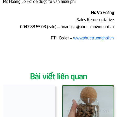
Mr. Hoàng Lò Hơi để được tư vấn miễn phí.
Mr. Võ Hoàng
Sales Representative
0947.88.65.03 (zalo) – hoang.vo@phuctruownghai.vn
PTH Boiler –
www.phuctruonghai.vn
Bài viết liên quan