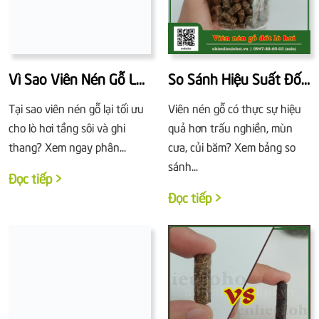
Vì Sao Viên Nén Gỗ Là
So Sánh Hiệu Suất Đốt
Lựa Chọn Tối Ưu Cho
Giữa Viên Nén Gỗ Và
Tại sao viên nén gỗ lại tối ưu
Viên nén gỗ có thực sự hiệu
Lò Hơi Tầng Sôi Và Lò
Các Loại Biomass Khác
cho lò hơi tầng sôi và ghi
quả hơn trấu nghiền, mùn
Ghi Thang?
thang? Xem ngay phân...
cưa, củi băm? Xem bảng so
sánh...
Đọc tiếp >
Đọc tiếp >