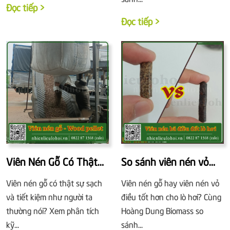
Đọc tiếp >
Đọc tiếp >
Viên Nén Gỗ Có Thật
So sánh viên nén vỏ
Sự Là Nhiên Liệu Sạch?
điều và viên nén gỗ:
Viên nén gỗ có thật sự sạch
Viên nén gỗ hay viên nén vỏ
Nhiệt trị, tro, hiệu suất
và tiết kiệm như người ta
điều tốt hơn cho lò hơi? Cùng
thường nói? Xem phân tích
Hoàng Dung Biomass so
kỹ...
sánh...