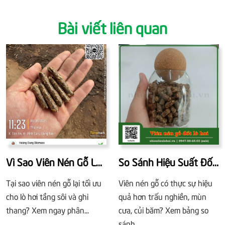
Bài viết liên quan
Vì Sao Viên Nén Gỗ Là
So Sánh Hiệu Suất Đốt
Lựa Chọn Tối Ưu Cho
Giữa Viên Nén Gỗ Và
Tại sao viên nén gỗ lại tối ưu
Viên nén gỗ có thực sự hiệu
Lò Hơi Tầng Sôi Và Lò
Các Loại Biomass Khác
cho lò hơi tầng sôi và ghi
quả hơn trấu nghiền, mùn
Ghi Thang?
thang? Xem ngay phân...
cưa, củi băm? Xem bảng so
sánh...